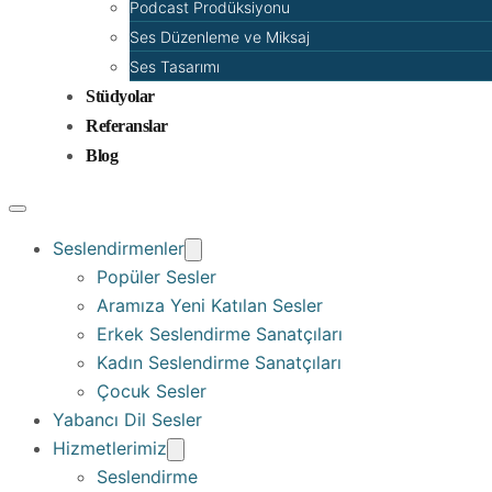
Podcast Prodüksiyonu
Ses Düzenleme ve Miksaj
Ses Tasarımı
Stüdyolar
Referanslar
Blog
Seslendirmenler
Popüler Sesler
Aramıza Yeni Katılan Sesler
Erkek Seslendirme Sanatçıları
Kadın Seslendirme Sanatçıları
Çocuk Sesler
Yabancı Dil Sesler
Hizmetlerimiz
Seslendirme