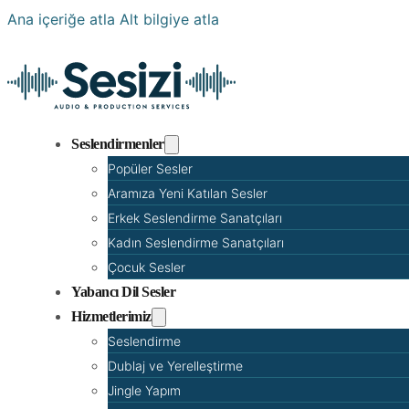
Ana içeriğe atla
Alt bilgiye atla
Seslendirmenler
Popüler Sesler
Aramıza Yeni Katılan Sesler
Erkek Seslendirme Sanatçıları
Kadın Seslendirme Sanatçıları
Çocuk Sesler
Yabancı Dil Sesler
Hizmetlerimiz
Seslendirme
Dublaj ve Yerelleştirme
Jingle Yapım