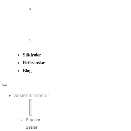
Prodüksiyonu
Ses
Düzenleme
ve
Miksaj
Ses
Tasarımı
Stüdyolar
Referanslar
Blog
Seslendirmenler
Popüler
Sesler