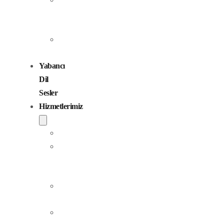
Seslendirme
Sanatçıları
Çocuk
Sesler
Yabancı
Dil
Sesler
Hizmetlerimiz
Seslendirme
Dublaj
ve
Yerelleştirme
Jingle
Yapım
Podcast