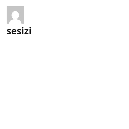
sesizi
İlgili gönderiler