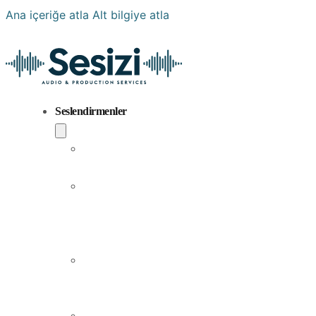
Ana içeriğe atla
Alt bilgiye atla
Seslendirmenler
Popüler
Sesler
Aramıza
Yeni
Katılan
Sesler
Erkek
Seslendirme
Sanatçıları
Kadın