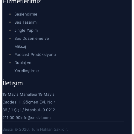
Hizmetlerimiz
Seslendirme
Ses Tasarımı
Jingle Yapım
Ses Düzenleme ve
Miksaj
Podcast Prodüksiyonu
Dublaj ve
Yerelleştirme
İletişim
19 Mayıs Mahallesi 19 Mayıs
Caddesi H.Göçmen Evi. No :
36 / 1 Şişli / İstanbul
+9 0212
211 00 90
info@sesizi.com
Sesizi © 2026. Tüm Hakları Saklıdır.