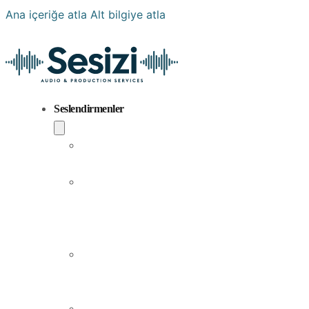
Ana içeriğe atla
Alt bilgiye atla
Seslendirmenler
Popüler
Sesler
Aramıza
Yeni
Katılan
Sesler
Erkek
Seslendirme
Sanatçıları
Kadın