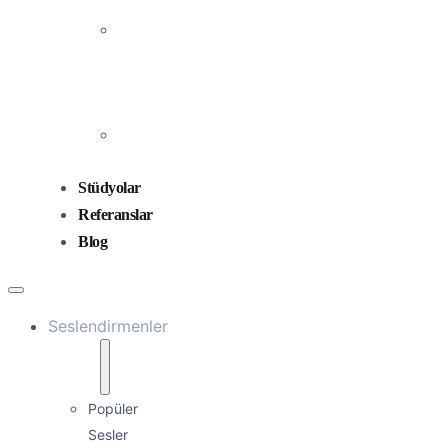
Prodüksiyonu
Ses
Düzenleme
ve
Miksaj
Ses
Tasarımı
Stüdyolar
Referanslar
Blog
Seslendirmenler
Popüler
Sesler