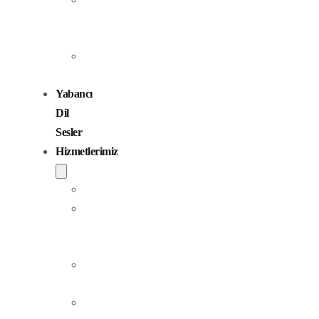
Seslendirme
Sanatçıları
Çocuk
Sesler
Yabancı
Dil
Sesler
Hizmetlerimiz
Seslendirme
Dublaj
ve
Yerelleştirme
Jingle
Yapım
Podcast