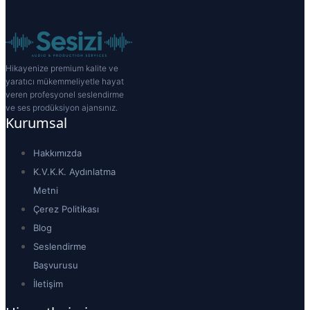
Hikayenize premium kalite ve
yaratıcı mükemmeliyetle hayat
veren profesyonel seslendirme
ve ses prodüksiyon ajansınız.
Kurumsal
Hakkımızda
K.V.K.K. Aydınlatma
Metni
Çerez Politikası
Blog
Seslendirme
Başvurusu
İletişim