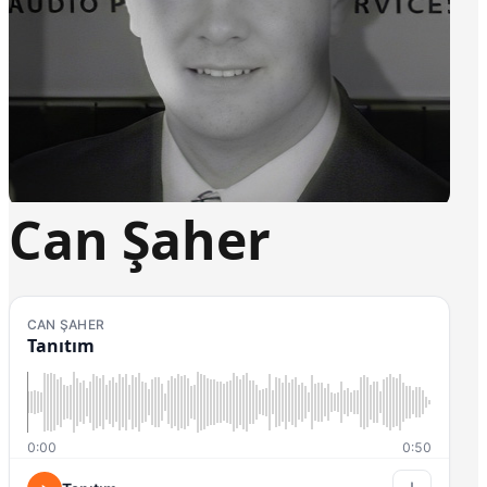
Can Şaher
CAN ŞAHER
Tanıtım
0:00
0:50