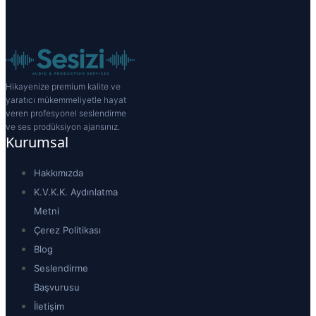
Hikayenize premium kalite ve
yaratıcı mükemmeliyetle hayat
veren profesyonel seslendirme
ve ses prodüksiyon ajansınız.
Kurumsal
Hakkımızda
K.V.K.K. Aydınlatma
Metni
Çerez Politikası
Blog
Seslendirme
Başvurusu
İletişim