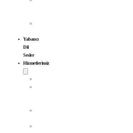
Seslendirme
Sanatçıları
Çocuk
Sesler
Yabancı
Dil
Sesler
Hizmetlerimiz
Seslendirme
Dublaj
ve
Yerelleştirme
Jingle
Yapım
Podcast