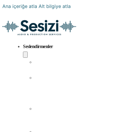
Ana içeriğe atla
Alt bilgiye atla
Seslendirmenler
Popüler
Sesler
Aramıza
Yeni
Katılan
Sesler
Erkek
Seslendirme
Sanatçıları
Kadın