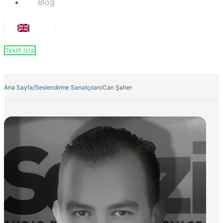
Blog
Teklif İste
Ana Sayfa
/
Seslendirme Sanatçıları
/
Can Şaher