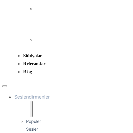
Prodüksiyonu
Ses
Düzenleme
ve
Miksaj
Ses
Tasarımı
Stüdyolar
Referanslar
Blog
Seslendirmenler
Popüler
Sesler