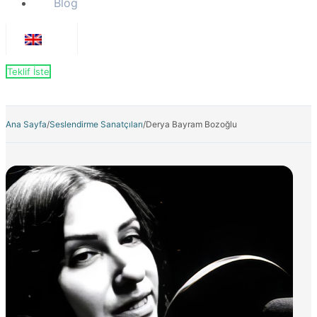
Blog
Teklif İste
Ana Sayfa
/
Seslendirme Sanatçıları
/
Derya Bayram Bozoğlu