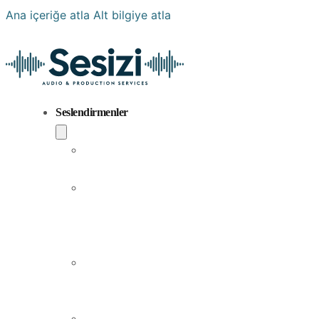
Ana içeriğe atla
Alt bilgiye atla
Seslendirmenler
Popüler
Sesler
Aramıza
Yeni
Katılan
Sesler
Erkek
Seslendirme
Sanatçıları
Kadın