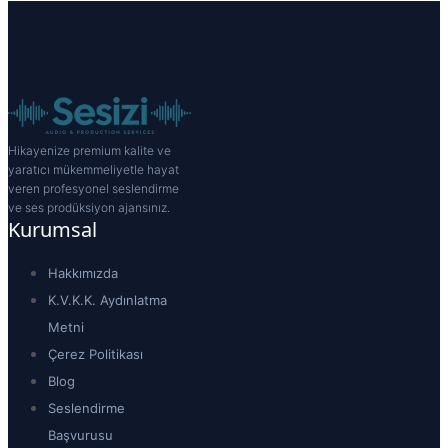
Hikayenize premium kalite ve
yaratıcı mükemmeliyetle hayat
veren profesyonel seslendirme
ve ses prodüksiyon ajansınız.
Kurumsal
Hakkımızda
K.V.K.K. Aydınlatma
Metni
Çerez Politikası
Blog
Seslendirme
Başvurusu