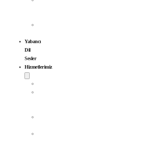
Seslendirme
Sanatçıları
Çocuk
Sesler
Yabancı
Dil
Sesler
Hizmetlerimiz
Seslendirme
Dublaj
ve
Yerelleştirme
Jingle
Yapım
Podcast