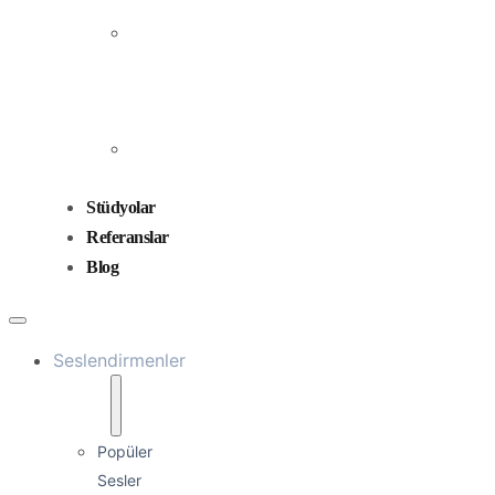
Prodüksiyonu
Ses
Düzenleme
ve
Miksaj
Ses
Tasarımı
Stüdyolar
Referanslar
Blog
Seslendirmenler
Popüler
Sesler