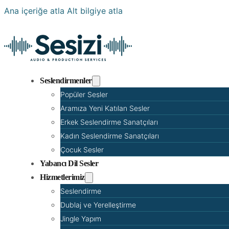
Ana içeriğe atla
Alt bilgiye atla
Seslendirmenler
Popüler Sesler
Aramıza Yeni Katılan Sesler
Erkek Seslendirme Sanatçıları
Kadın Seslendirme Sanatçıları
Çocuk Sesler
Yabancı Dil Sesler
Hizmetlerimiz
Seslendirme
Dublaj ve Yerelleştirme
Jingle Yapım