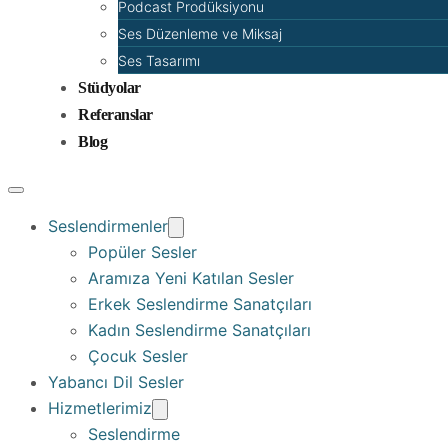
Podcast Prodüksiyonu
Ses Düzenleme ve Miksaj
Ses Tasarımı
Stüdyolar
Referanslar
Blog
Seslendirmenler
Popüler Sesler
Aramıza Yeni Katılan Sesler
Erkek Seslendirme Sanatçıları
Kadın Seslendirme Sanatçıları
Çocuk Sesler
Yabancı Dil Sesler
Hizmetlerimiz
Seslendirme