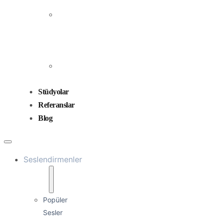
Prodüksiyonu
Ses
Düzenleme
ve
Miksaj
Ses
Tasarımı
Stüdyolar
Referanslar
Blog
Seslendirmenler
Popüler
Sesler