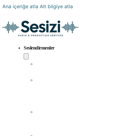
Ana içeriğe atla
Alt bilgiye atla
Seslendirmenler
Popüler
Sesler
Aramıza
Yeni
Katılan
Sesler
Erkek
Seslendirme
Sanatçıları
Kadın