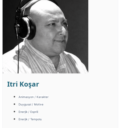
Itri Koşar
Animasyon / Karakter
Duygusal / Motive
Enerjik / Esprili
Enerjik / Tempolu