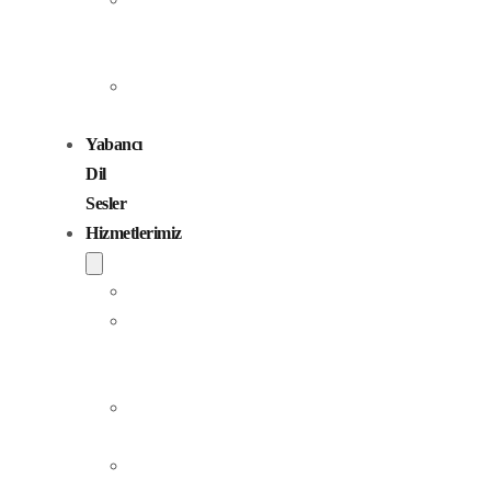
Seslendirme
Sanatçıları
Çocuk
Sesler
Yabancı
Dil
Sesler
Hizmetlerimiz
Seslendirme
Dublaj
ve
Yerelleştirme
Jingle
Yapım
Podcast