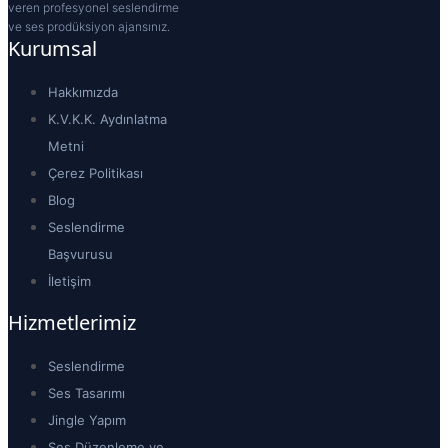
veren profesyonel seslendirme
ve ses prodüksiyon ajansınız.
Kurumsal
Hakkımızda
K.V.K.K. Aydınlatma
Metni
Çerez Politikası
Blog
Seslendirme
Başvurusu
İletişim
Hizmetlerimiz
Seslendirme
Ses Tasarımı
Jingle Yapım
Ses Düzenleme ve