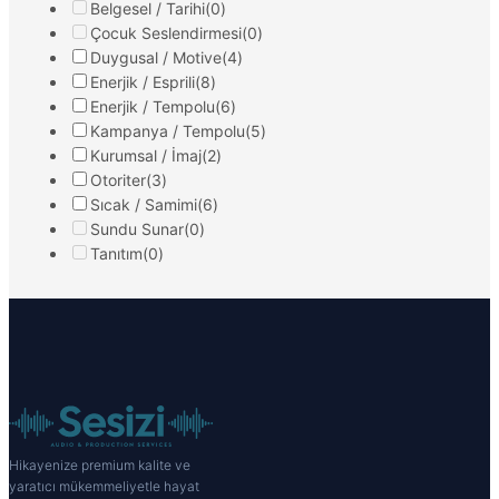
Belgesel / Tarihi
(0)
Çocuk Seslendirmesi
(0)
Duygusal / Motive
(4)
Enerjik / Esprili
(8)
Enerjik / Tempolu
(6)
Kampanya / Tempolu
(5)
Kurumsal / İmaj
(2)
Otoriter
(3)
Sıcak / Samimi
(6)
Sundu Sunar
(0)
Tanıtım
(0)
Hikayenize premium kalite ve
yaratıcı mükemmeliyetle hayat