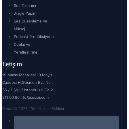
Ses Tasarımı
Jingle Yapım
Ses Düzenleme ve
Miksaj
Podcast Prodüksiyonu
Dublaj ve
Yerelleştirme
İletişim
19 Mayıs Mahallesi 19 Mayıs
Caddesi H.Göçmen Evi. No :
36 / 1 Şişli / İstanbul
+9 0212
211 00 90
info@sesizi.com
Sesizi © 2026. Tüm Hakları Saklıdır.