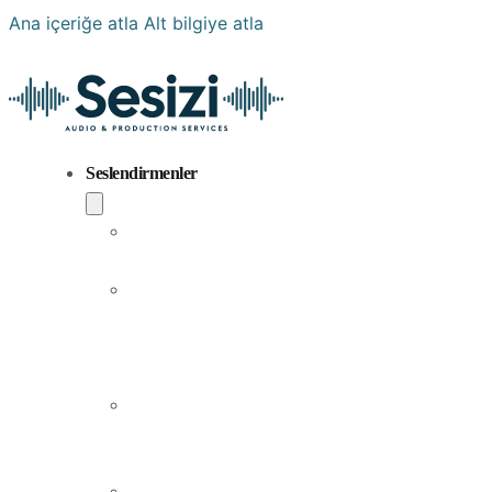
Ana içeriğe atla
Alt bilgiye atla
Seslendirmenler
Popüler
Sesler
Aramıza
Yeni
Katılan
Sesler
Erkek
Seslendirme
Sanatçıları
Kadın