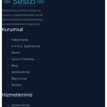
Hikayenize premium kalite ve
yaratıcı mükemmeliyetle hayat
veren profesyonel seslendirme
ve ses prodüksiyon ajansınız.
Kurumsal
Hakkımızda
K.V.K.K. Aydınlatma
Metni
Çerez Politikası
Blog
Seslendirme
Başvurusu
İletişim
Hizmetlerimiz
Seslendirme