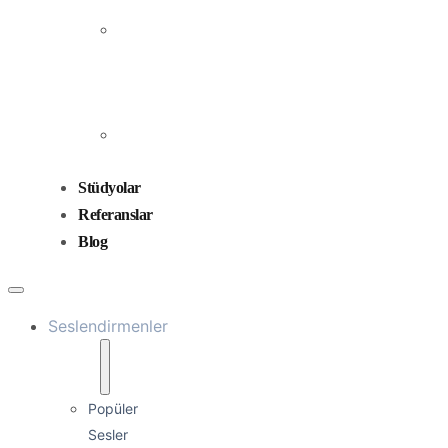
Prodüksiyonu
Ses
Düzenleme
ve
Miksaj
Ses
Tasarımı
Stüdyolar
Referanslar
Blog
Seslendirmenler
Popüler
Sesler