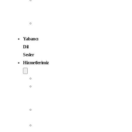
Seslendirme
Sanatçıları
Çocuk
Sesler
Yabancı
Dil
Sesler
Hizmetlerimiz
Seslendirme
Dublaj
ve
Yerelleştirme
Jingle
Yapım
Podcast