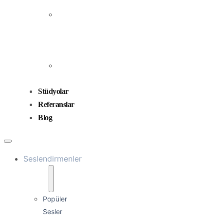
Prodüksiyonu
Ses
Düzenleme
ve
Miksaj
Ses
Tasarımı
Stüdyolar
Referanslar
Blog
Seslendirmenler
Popüler
Sesler