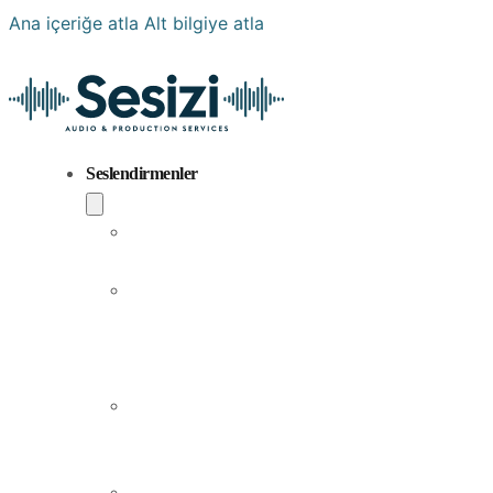
Ana içeriğe atla
Alt bilgiye atla
Seslendirmenler
Popüler
Sesler
Aramıza
Yeni
Katılan
Sesler
Erkek
Seslendirme
Sanatçıları
Kadın