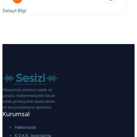
Detaylı Bilgi
Hikayenize premium kalite ve
yaratıcı mükemmeliyetle hayat
veren profesyonel seslendirme
ve ses prodüksiyon ajansınız.
Kurumsal
Hakkımızda
K.V.K.K. Aydınlatma