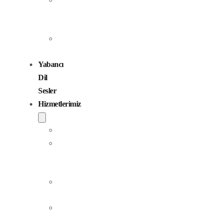
Seslendirme
Sanatçıları
Çocuk
Sesler
Yabancı
Dil
Sesler
Hizmetlerimiz
Seslendirme
Dublaj
ve
Yerelleştirme
Jingle
Yapım
Podcast