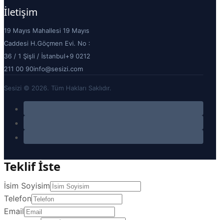
İletişim
19 Mayıs Mahallesi 19 Mayıs
Caddesi H.Göçmen Evi. No :
36 / 1 Şişli / İstanbul
+9 0212
211 00 90
info@sesizi.com
Sesizi © 2026. Tüm Hakları Saklıdır.
Teklif İste
İsim Soyisim
Telefon
Email