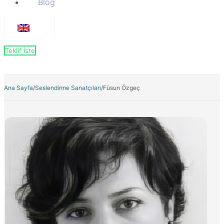
Blog
Teklif İste
Ana Sayfa
/
Seslendirme Sanatçıları
/
Füsun Özgeç