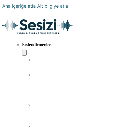
Ana içeriğe atla
Alt bilgiye atla
Seslendirmenler
Popüler
Sesler
Aramıza
Yeni
Katılan
Sesler
Erkek
Seslendirme
Sanatçıları
Kadın