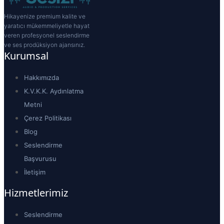
Hikayenize premium kalite ve
yaratıcı mükemmeliyetle hayat
veren profesyonel seslendirme
ve ses prodüksiyon ajansınız.
Kurumsal
Hakkımızda
K.V.K.K. Aydınlatma
Metni
Çerez Politikası
Blog
Seslendirme
Başvurusu
İletişim
Hizmetlerimiz
Seslendirme