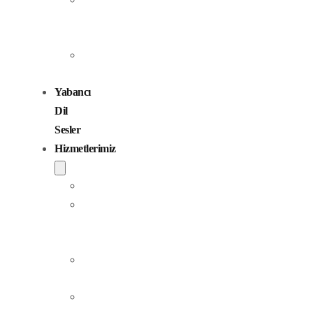
Seslendirme
Sanatçıları
Çocuk
Sesler
Yabancı
Dil
Sesler
Hizmetlerimiz
Seslendirme
Dublaj
ve
Yerelleştirme
Jingle
Yapım
Podcast