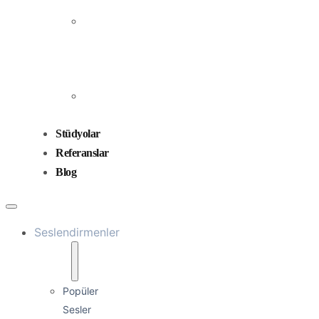
Prodüksiyonu
Ses
Düzenleme
ve
Miksaj
Ses
Tasarımı
Stüdyolar
Referanslar
Blog
Seslendirmenler
Popüler
Sesler