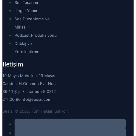
Ses Tasarımı
Jingle Yapım
Ses Düzenleme ve
Miksaj
Podcast Prodüksiyonu
Dublaj ve
Yerelleştirme
İletişim
19 Mayıs Mahallesi 19 Mayıs
Caddesi H.Göçmen Evi. No :
36 / 1 Şişli / İstanbul
+9 0212
211 00 90
info@sesizi.com
Sesizi © 2026. Tüm Hakları Saklıdır.