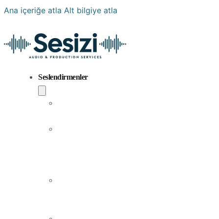
Ana içeriğe atla
Alt bilgiye atla
Seslendirmenler
Popüler
Sesler
Aramıza
Yeni
Katılan
Sesler
Erkek
Seslendirme
Sanatçıları
Kadın