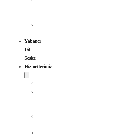
Seslendirme
Sanatçıları
Çocuk
Sesler
Yabancı
Dil
Sesler
Hizmetlerimiz
Seslendirme
Dublaj
ve
Yerelleştirme
Jingle
Yapım
Podcast