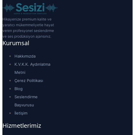
Hikayenize premium kalite ve
yaratıcı mükemmeliyetle hayat
veren profesyonel seslendirme
ve ses prodüksiyon ajansınız.
Kurumsal
Hakkımızda
K.V.K.K. Aydınlatma
Metni
Çerez Politikası
Blog
Seslendirme
Başvurusu
İletişim
Hizmetlerimiz