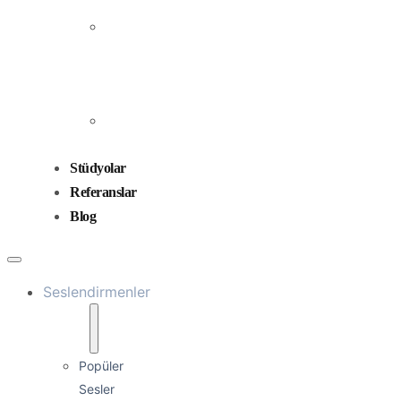
Prodüksiyonu
Ses
Düzenleme
ve
Miksaj
Ses
Tasarımı
Stüdyolar
Referanslar
Blog
Seslendirmenler
Popüler
Sesler