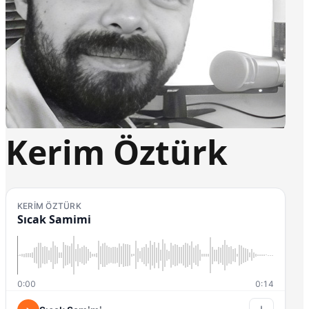
Kerim Öztürk
KERIM ÖZTÜRK
Sıcak Samimi
0:00
0:14