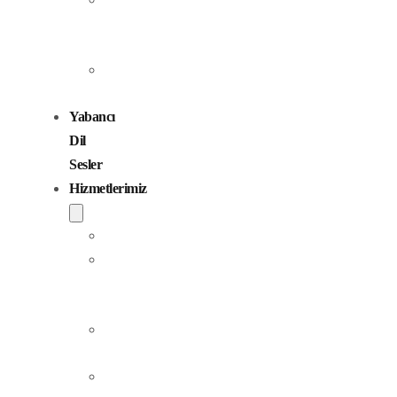
Seslendirme
Sanatçıları
Çocuk
Sesler
Yabancı
Dil
Sesler
Hizmetlerimiz
Seslendirme
Dublaj
ve
Yerelleştirme
Jingle
Yapım
Podcast