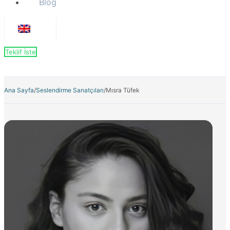
Blog
Teklif İste
Ana Sayfa
/
Seslendirme Sanatçıları
/
Mısra Tüfek