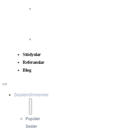
Prodüksiyonu
Ses
Düzenleme
ve
Miksaj
Ses
Tasarımı
Stüdyolar
Referanslar
Blog
Seslendirmenler
Popüler
Sesler