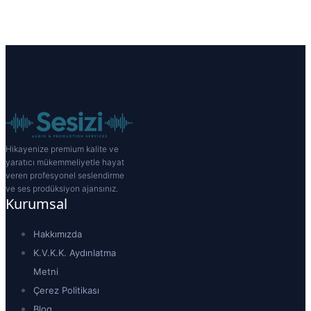
Hikayenize premium kalite ve
yaratıcı mükemmeliyetle hayat
veren profesyonel seslendirme
ve ses prodüksiyon ajansınız.
Kurumsal
Hakkımızda
K.V.K.K. Aydınlatma
Metni
Çerez Politikası
Blog