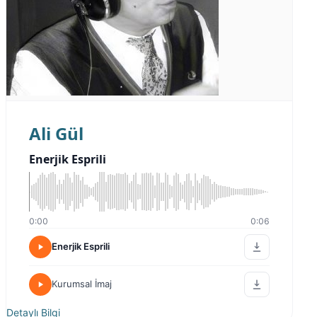
Ali Gül
Enerjik Esprili
0:00
0:06
Enerjik Esprili
Kurumsal İmaj
Detaylı Bilgi