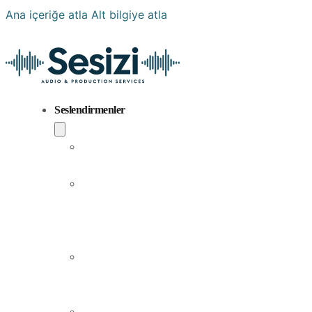
Ana içeriğe atla
Alt bilgiye atla
Seslendirmenler
Popüler
Sesler
Aramıza
Yeni
Katılan
Sesler
Erkek
Seslendirme
Sanatçıları
Kadın