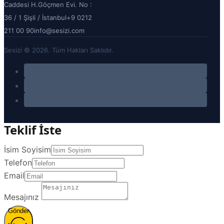
Caddesi H.Göçmen Evi. No :
36 / 1 Şişli / İstanbul
+9 0212
211 00 90
info@sesizi.com
Sesizi © 2026. Tüm Hakları Saklıdır.
Teklif İste
İsim Soyisim
Telefon
Email
Mesajınız
Gönder