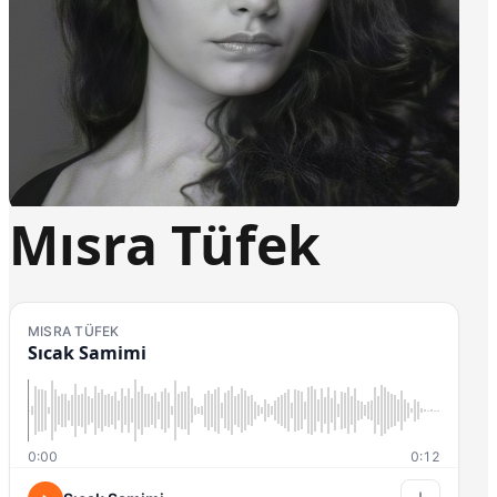
Mısra Tüfek
MISRA TÜFEK
Sıcak Samimi
0:00
0:12