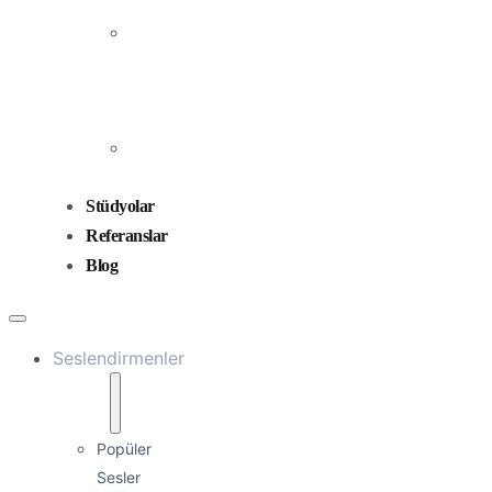
Prodüksiyonu
Ses
Düzenleme
ve
Miksaj
Ses
Tasarımı
Stüdyolar
Referanslar
Blog
Seslendirmenler
Popüler
Sesler