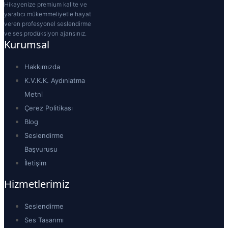
Hikayenize premium kalite ve
yaratıcı mükemmeliyetle hayat
veren profesyonel seslendirme
ve ses prodüksiyon ajansınız.
Kurumsal
Hakkımızda
K.V.K.K. Aydınlatma
Metni
Çerez Politikası
Blog
Seslendirme
Başvurusu
İletişim
Hizmetlerimiz
Seslendirme
Ses Tasarımı