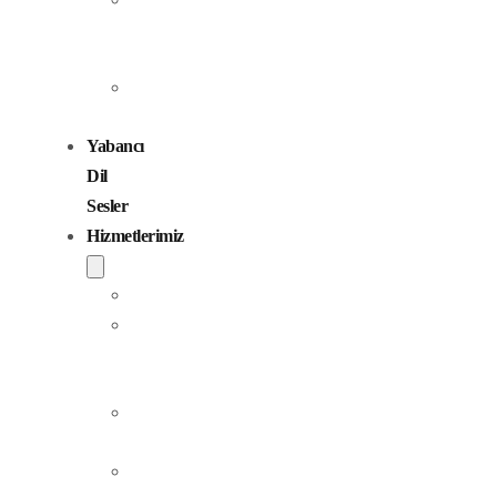
Seslendirme
Sanatçıları
Çocuk
Sesler
Yabancı
Dil
Sesler
Hizmetlerimiz
Seslendirme
Dublaj
ve
Yerelleştirme
Jingle
Yapım
Podcast