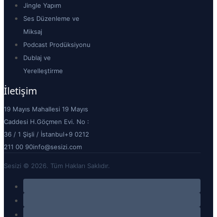
Jingle Yapım
Ses Düzenleme ve
Miksaj
Podcast Prodüksiyonu
Dublaj ve
Yerelleştirme
İletişim
19 Mayıs Mahallesi 19 Mayıs
Caddesi H.Göçmen Evi. No :
36 / 1 Şişli / İstanbul
+9 0212
211 00 90
info@sesizi.com
Sesizi © 2026. Tüm Hakları Saklıdır.