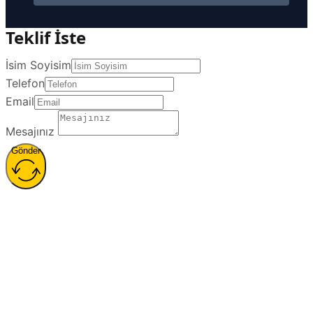
Teklif İste
İsim Soyisim
Telefon
Email
Mesajınız
Gönder