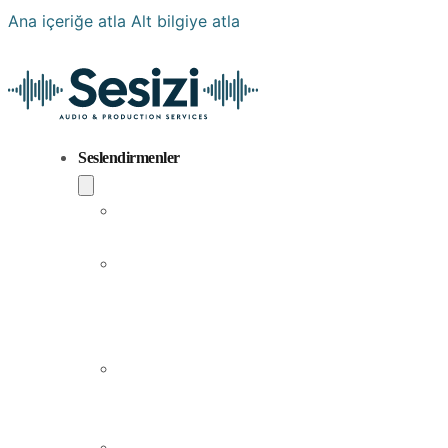
Ana içeriğe atla
Alt bilgiye atla
Seslendirmenler
Popüler
Sesler
Aramıza
Yeni
Katılan
Sesler
Erkek
Seslendirme
Sanatçıları
Kadın