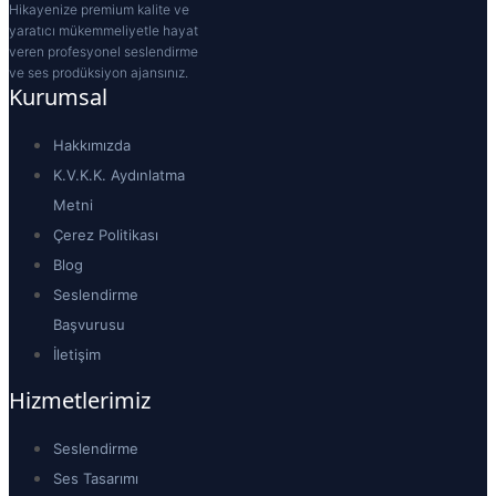
Hikayenize premium kalite ve
yaratıcı mükemmeliyetle hayat
veren profesyonel seslendirme
ve ses prodüksiyon ajansınız.
Kurumsal
Hakkımızda
K.V.K.K. Aydınlatma
Metni
Çerez Politikası
Blog
Seslendirme
Başvurusu
İletişim
Hizmetlerimiz
Seslendirme
Ses Tasarımı