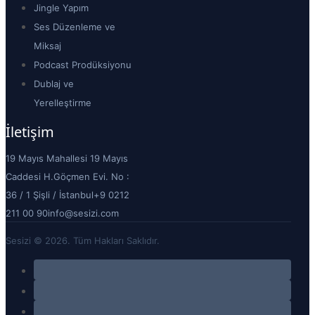
Jingle Yapım
Ses Düzenleme ve
Miksaj
Podcast Prodüksiyonu
Dublaj ve
Yerelleştirme
İletişim
19 Mayıs Mahallesi 19 Mayıs
Caddesi H.Göçmen Evi. No :
36 / 1 Şişli / İstanbul
+9 0212
211 00 90
info@sesizi.com
Sesizi © 2026. Tüm Hakları Saklıdır.