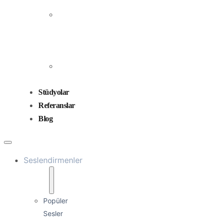
Prodüksiyonu
Ses
Düzenleme
ve
Miksaj
Ses
Tasarımı
Stüdyolar
Referanslar
Blog
Seslendirmenler
Popüler
Sesler