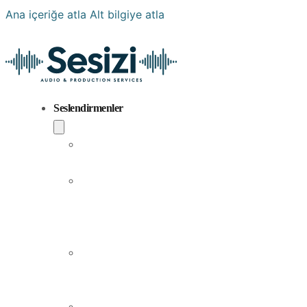
Ana içeriğe atla
Alt bilgiye atla
Seslendirmenler
Popüler
Sesler
Aramıza
Yeni
Katılan
Sesler
Erkek
Seslendirme
Sanatçıları
Kadın