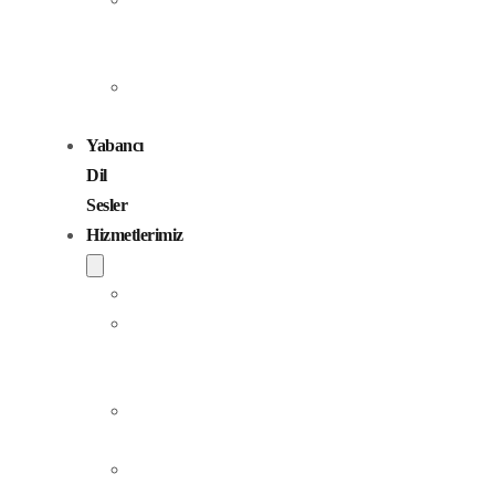
Seslendirme
Sanatçıları
Çocuk
Sesler
Yabancı
Dil
Sesler
Hizmetlerimiz
Seslendirme
Dublaj
ve
Yerelleştirme
Jingle
Yapım
Podcast