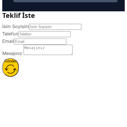
Teklif İste
İsim Soyisim
Telefon
Email
Mesajınız
Gönder