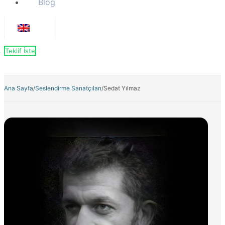
Blog
Teklif İste
Ana Sayfa
/
Seslendirme Sanatçıları
/
Sedat Yılmaz