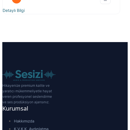
Detaylı Bilgi
Hikayenize premium kalite ve
yaratıcı mükemmeliyetle hayat
veren profesyonel seslendirme
ve ses prodüksiyon ajansınız.
Kurumsal
Hakkımızda
K.V.K.K. Aydınlatma