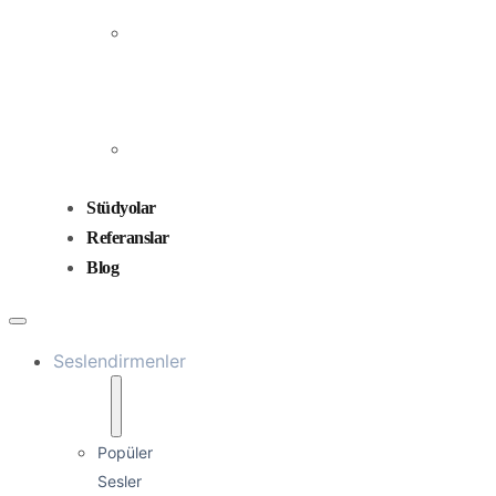
Prodüksiyonu
Ses
Düzenleme
ve
Miksaj
Ses
Tasarımı
Stüdyolar
Referanslar
Blog
Seslendirmenler
Popüler
Sesler