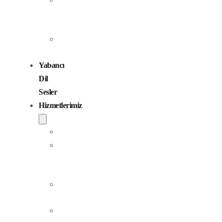
Seslendirme
Sanatçıları
Çocuk
Sesler
Yabancı
Dil
Sesler
Hizmetlerimiz
Seslendirme
Dublaj
ve
Yerelleştirme
Jingle
Yapım
Podcast