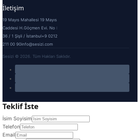
İletişim
19 Mayıs Mahallesi 19 Mayıs
Caddesi H.Göçmen Evi. No :
36 / 1 Şişli / İstanbul
+9 0212
211 00 90
info@sesizi.com
Sesizi © 2026. Tüm Hakları Saklıdır.
Teklif İste
İsim Soyisim
Telefon
Email