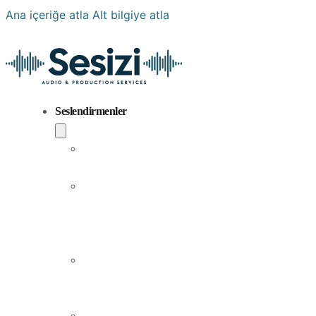
Ana içeriğe atla
Alt bilgiye atla
Seslendirmenler
Popüler
Sesler
Aramıza
Yeni
Katılan
Sesler
Erkek
Seslendirme
Sanatçıları
Kadın