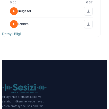
0:00
0:37
Belgesel
Tanıtım
Detaylı Bilgi
Hikayenize premium kalite ve
yaratıcı mükemmeliyetle hayat
veren profesyonel seslendirme