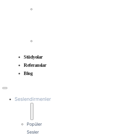
Prodüksiyonu
Ses
Düzenleme
ve
Miksaj
Ses
Tasarımı
Stüdyolar
Referanslar
Blog
Seslendirmenler
Popüler
Sesler