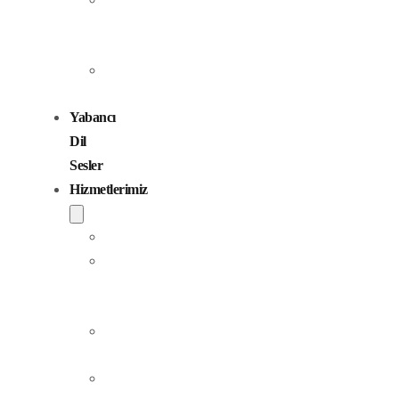
Seslendirme
Sanatçıları
Çocuk
Sesler
Yabancı
Dil
Sesler
Hizmetlerimiz
Seslendirme
Dublaj
ve
Yerelleştirme
Jingle
Yapım
Podcast