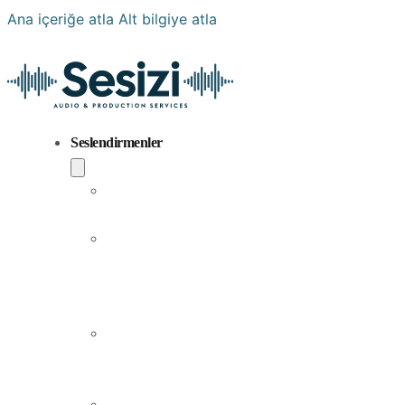
Ana içeriğe atla
Alt bilgiye atla
Seslendirmenler
Popüler
Sesler
Aramıza
Yeni
Katılan
Sesler
Erkek
Seslendirme
Sanatçıları
Kadın