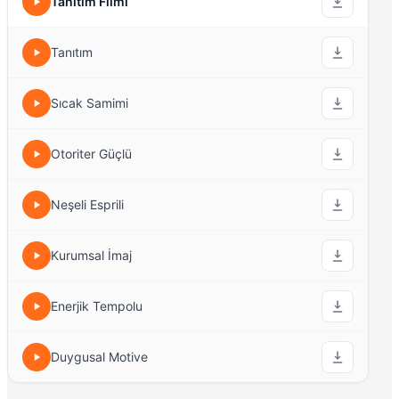
Tanıtım Filmi
Tanıtım
Sıcak Samimi
Otoriter Güçlü
Neşeli Esprili
Kurumsal İmaj
Enerjik Tempolu
Duygusal Motive