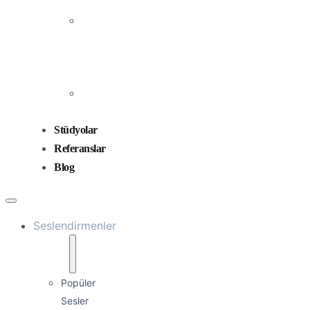
Prodüksiyonu
Ses
Düzenleme
ve
Miksaj
Ses
Tasarımı
Stüdyolar
Referanslar
Blog
Seslendirmenler
Popüler
Sesler