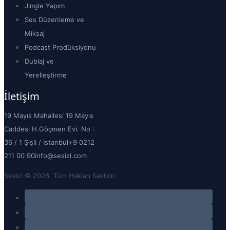
Jingle Yapım
Ses Düzenleme ve
Miksaj
Podcast Prodüksiyonu
Dublaj ve
Yerelleştirme
İletişim
19 Mayıs Mahallesi 19 Mayıs
Caddesi H.Göçmen Evi. No :
36 / 1 Şişli / İstanbul
+9 0212
211 00 90
info@sesizi.com
Sesizi © 2026. Tüm Hakları Saklıdır.