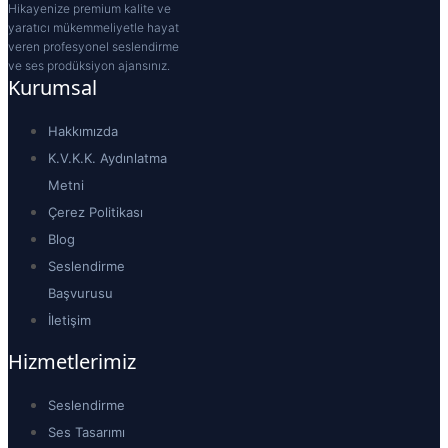
Hikayenize premium kalite ve
yaratıcı mükemmeliyetle hayat
veren profesyonel seslendirme
ve ses prodüksiyon ajansınız.
Kurumsal
Hakkımızda
K.V.K.K. Aydınlatma
Metni
Çerez Politikası
Blog
Seslendirme
Başvurusu
İletişim
Hizmetlerimiz
Seslendirme
Ses Tasarımı