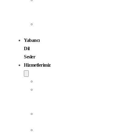
Seslendirme
Sanatçıları
Çocuk
Sesler
Yabancı
Dil
Sesler
Hizmetlerimiz
Seslendirme
Dublaj
ve
Yerelleştirme
Jingle
Yapım
Podcast