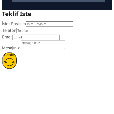
Teklif İste
İsim Soyisim
Telefon
Email
Mesajınız
Gönder