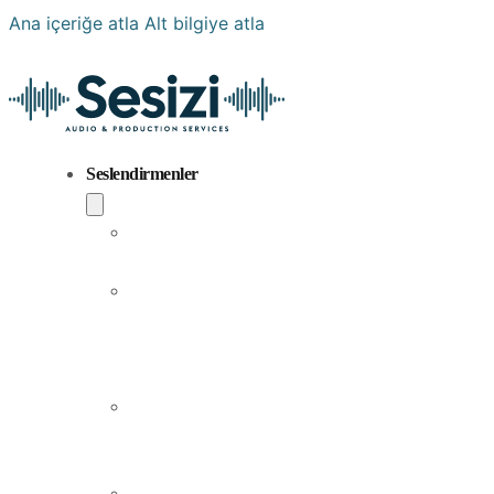
Ana içeriğe atla
Alt bilgiye atla
Seslendirmenler
Popüler
Sesler
Aramıza
Yeni
Katılan
Sesler
Erkek
Seslendirme
Sanatçıları
Kadın