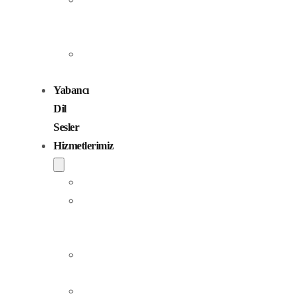
Seslendirme
Sanatçıları
Çocuk
Sesler
Yabancı
Dil
Sesler
Hizmetlerimiz
Seslendirme
Dublaj
ve
Yerelleştirme
Jingle
Yapım
Podcast