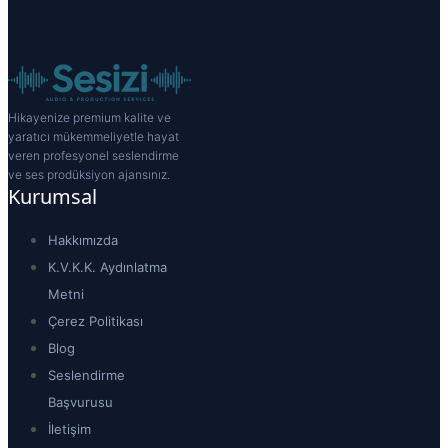
Hikayenize premium kalite ve
yaratıcı mükemmeliyetle hayat
veren profesyonel seslendirme
ve ses prodüksiyon ajansınız.
Kurumsal
Hakkımızda
K.V.K.K. Aydınlatma
Metni
Çerez Politikası
Blog
Seslendirme
Başvurusu
İletişim