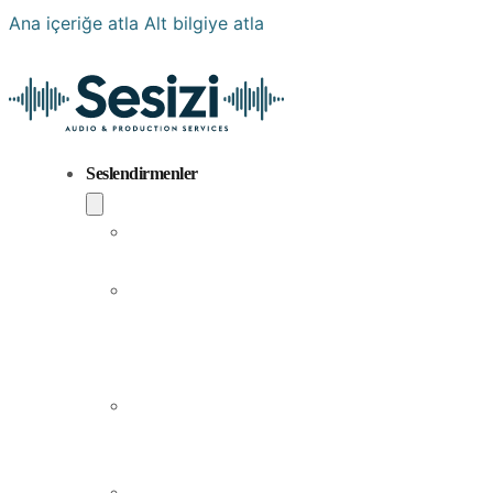
Ana içeriğe atla
Alt bilgiye atla
Seslendirmenler
Popüler
Sesler
Aramıza
Yeni
Katılan
Sesler
Erkek
Seslendirme
Sanatçıları
Kadın