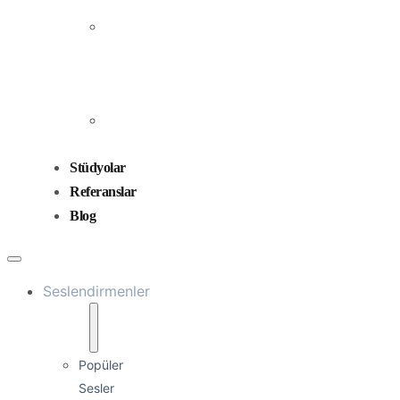
Prodüksiyonu
Ses
Düzenleme
ve
Miksaj
Ses
Tasarımı
Stüdyolar
Referanslar
Blog
Seslendirmenler
Popüler
Sesler